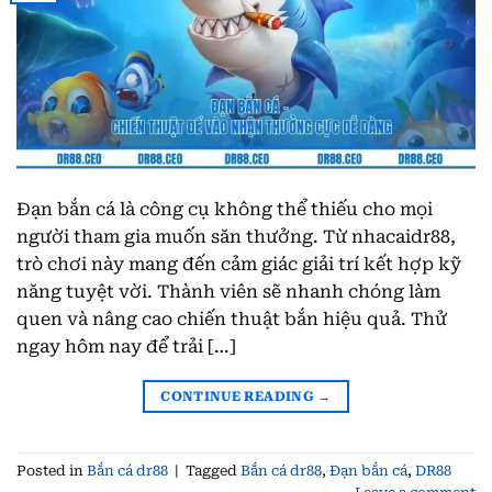
Đạn bắn cá là công cụ không thể thiếu cho mọi
người tham gia muốn săn thưởng. Từ nhacaidr88,
trò chơi này mang đến cảm giác giải trí kết hợp kỹ
năng tuyệt vời. Thành viên sẽ nhanh chóng làm
quen và nâng cao chiến thuật bắn hiệu quả. Thử
ngay hôm nay để trải […]
CONTINUE READING
→
Posted in
Bắn cá dr88
|
Tagged
Bắn cá dr88
,
Đạn bắn cá
,
DR88