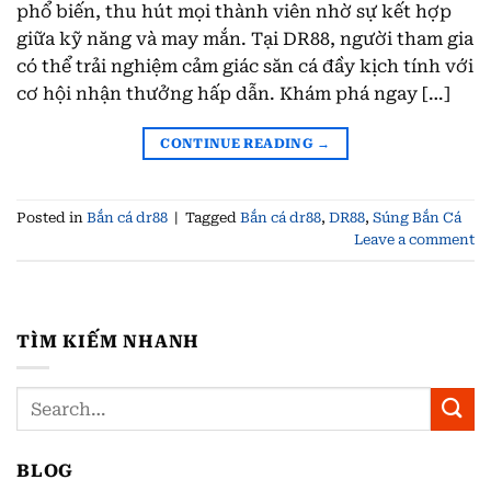
phổ biến, thu hút mọi thành viên nhờ sự kết hợp
giữa kỹ năng và may mắn. Tại DR88, người tham gia
có thể trải nghiệm cảm giác săn cá đầy kịch tính với
cơ hội nhận thưởng hấp dẫn. Khám phá ngay […]
CONTINUE READING
→
Posted in
Bắn cá dr88
|
Tagged
Bắn cá dr88
,
DR88
,
Súng Bắn Cá
Leave a comment
TÌM KIẾM NHANH
BLOG