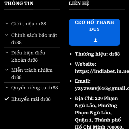
THÔNG TIN
LIÊN HỆ
CEO HỒ THANH
Giới thiệu dr88
DUY
Chính sách bảo mật
dr88
Điều kiện điều
Thương hiệu:
dr88
khoản dr88
Website:
Miễn trách nhiệm
https://indiabet.in.ne
dr88
Email:
Quyền riêng tư dr88
yzyzvssvj616@gmail
Địa Chỉ:
229 Phạm
Khuyến mãi dr88
Ngũ Lão, Phường
Phạm Ngũ Lão,
Quận 1, Thành phố
Hồ Chí Minh 700000,