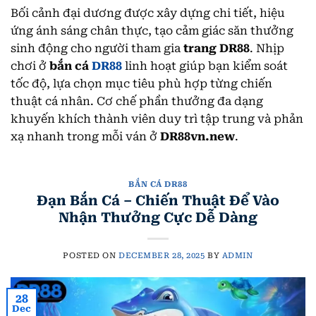
Bối cảnh đại dương được xây dựng chi tiết, hiệu
ứng ánh sáng chân thực, tạo cảm giác săn thưởng
sinh động cho người tham gia
trang DR88
. Nhịp
chơi ở
bắn cá
DR88
linh hoạt giúp bạn kiểm soát
tốc độ, lựa chọn mục tiêu phù hợp từng chiến
thuật cá nhân. Cơ chế phần thưởng đa dạng
khuyến khích thành viên duy trì tập trung và phản
xạ nhanh trong mỗi ván ở
DR88vn.new
.
BẮN CÁ DR88
Đạn Bắn Cá – Chiến Thuật Để Vào
Nhận Thưởng Cực Dễ Dàng
POSTED ON
DECEMBER 28, 2025
BY
ADMIN
28
Dec