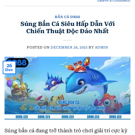
Leave a comment
BẮN CÁ DR88
Súng Bắn Cá Siêu Hấp Dẫn Với
Chiến Thuật Độc Đáo Nhất
POSTED ON
DECEMBER 26, 2025
BY
ADMIN
26
Dec
Súng bắn cá đang trở thành trò chơi giải trí cực kỳ