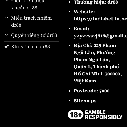
Điều kiện điều
Thương hiệu:
dr88
khoản dr88
Website:
Miễn trách nhiệm
https://indiabet.in.ne
dr88
Email:
Quyền riêng tư dr88
yzyzvssvj616@gmail
Địa Chỉ:
229 Phạm
Khuyến mãi dr88
Ngũ Lão, Phường
Phạm Ngũ Lão,
Quận 1, Thành phố
Hồ Chí Minh 700000,
Việt Nam
Postcode: 7000
Sitemaps