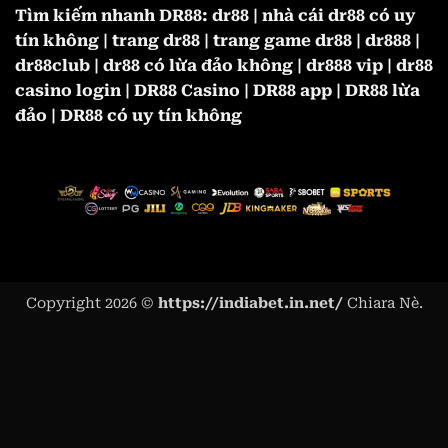
Tìm kiếm nhanh DR88: dr88 | nhà cái
dr88
có uy
tín không | trang
dr88 | trang game dr88 | dr888 |
dr88club | dr88 có lừa đảo không | dr888 vip | dr88
casino login |
DR88 Casino | DR88 app | DR88 lừa
đảo | DR88 có uy tín không
Copyright 2026 ©
https://indiabet.in.net/
Chiara Nè.