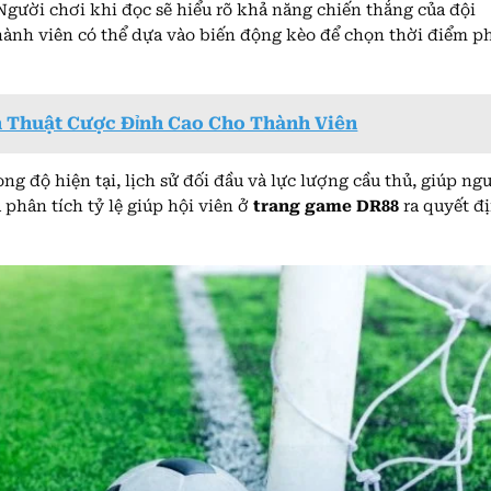
 Người chơi khi đọc sẽ hiểu rõ khả năng chiến thắng của đội
Thành viên có thể dựa vào biến động kèo để chọn thời điểm p
n Thuật Cược Đỉnh Cao Cho Thành Viên
g độ hiện tại, lịch sử đối đầu và lực lượng cầu thủ, giúp ng
 phân tích tỷ lệ giúp hội viên ở
trang game DR88
ra quyết đ