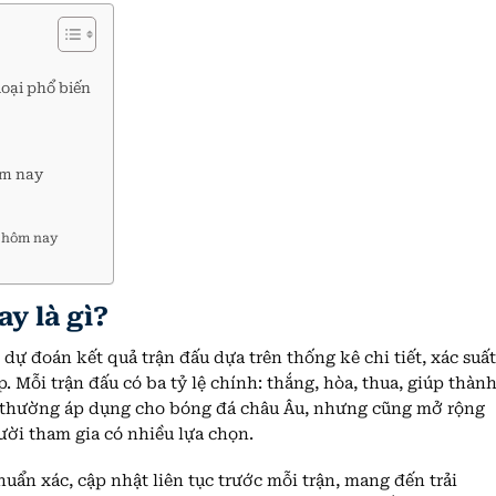
loại phổ biến
ôm nay
u hôm nay
y là gì?
 dự đoán kết quả trận đấu dựa trên thống kê chi tiết, xác suất
. Mỗi trận đấu có ba tỷ lệ chính: thắng, hòa, thua, giúp thàn
y thường áp dụng cho bóng đá châu Âu, nhưng cũng mở rộng
ười tham gia có nhiều lựa chọn.
uẩn xác, cập nhật liên tục trước mỗi trận, mang đến trải