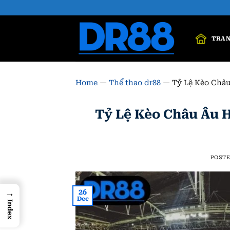
Skip
to
content
TRAN
Home
—
Thể thao dr88
—
Tỷ Lệ Kèo Châ
Tỷ Lệ Kèo Châu Âu 
POST
→
26
Dec
Index