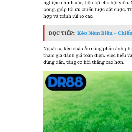
nghiệm chính xác, tiện lợi cho hội viên.
bóng, giúp tối ưu chiến lược đặt cược. 
hợp và tránh rủi ro cao.
ĐỌC TIẾP:
Kèo Ném Biên – Chiế
Ngoài ra, kèo châu Âu cũng phản ánh phon
tham gia đánh giá toàn diện. Việc hiểu và
đúng đắn, tăng cơ hội thắng cao hơn.