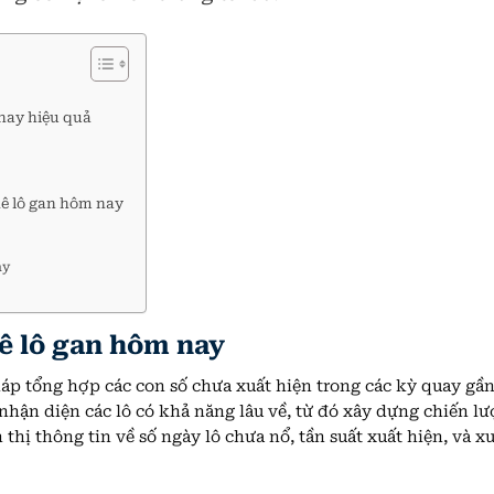
nay hiệu quả
kê lô gan hôm nay
ay
ê lô gan hôm nay
p tổng hợp các con số chưa xuất hiện trong các kỳ quay gầ
nhận diện các lô có khả năng lâu về, từ đó xây dựng chiến lư
hị thông tin về số ngày lô chưa nổ, tần suất xuất hiện, và x