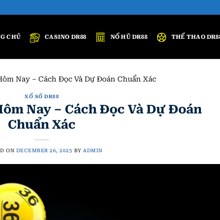
G CHỦ
CASINO DR88
NỔ HŨ DR88
THỂ THAO DR8
Hôm Nay – Cách Đọc Và Dự Đoán Chuẩn Xác
XỔ SỐ DR88
Hôm Nay – Cách Đọc Và Dự Đoán
Chuẩn Xác
ED ON
DECEMBER 26, 2025
BY
ADMIN