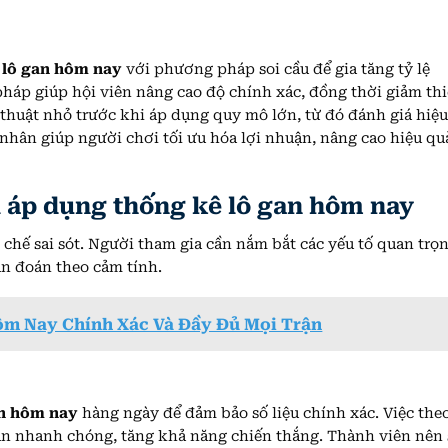
 lô gan hôm nay
với phương pháp soi cầu để gia tăng tỷ lệ
háp giúp hội viên nâng cao độ chính xác, đồng thời giảm th
 thuật nhỏ trước khi áp dụng quy mô lớn, từ đó đánh giá hiệu
 nhân giúp người chơi tối ưu hóa lợi nhuận, nâng cao hiệu qu
i áp dụng thống kê lô gan hôm nay
chế sai sót. Người tham gia cần nắm bắt các yếu tố quan trọ
án đoán theo cảm tính.
ôm Nay Chính Xác Và Đầy Đủ Mọi Trận
an hôm nay
hàng ngày để đảm bảo số liệu chính xác. Việc the
 gan nhanh chóng, tăng khả năng chiến thắng. Thành viên nên