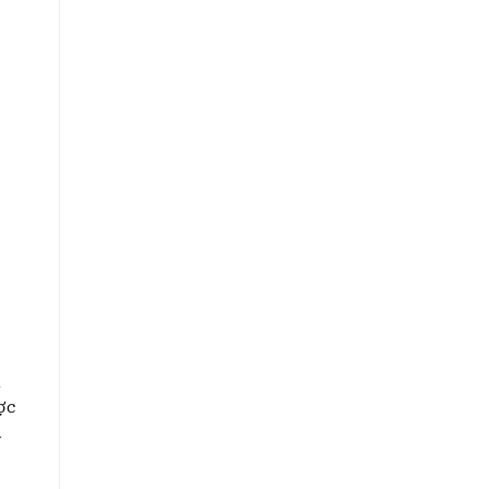
Vòng
n
ợc
u