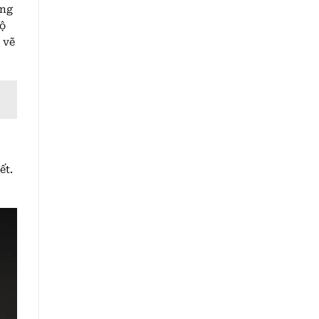
ụng
độ
 vẽ
ết.