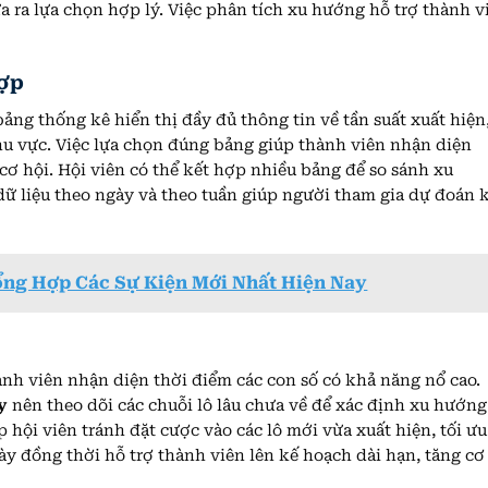
ưa ra lựa chọn hợp lý. Việc phân tích xu hướng hỗ trợ thành v
hợp
ảng thống kê hiển thị đầy đủ thông tin về tần suất xuất hiện
khu vực. Việc lựa chọn đúng bảng giúp thành viên nhận diện
 cơ hội. Hội viên có thể kết hợp nhiều bảng để so sánh xu
dữ liệu theo ngày và theo tuần giúp người tham gia dự đoán 
ổng Hợp Các Sự Kiện Mới Nhất Hiện Nay
ành viên nhận diện thời điểm các con số có khả năng nổ cao.
ay
nên theo dõi các chuỗi lô lâu chưa về để xác định xu hướng
 hội viên tránh đặt cược vào các lô mới vừa xuất hiện, tối ưu
 đồng thời hỗ trợ thành viên lên kế hoạch dài hạn, tăng cơ