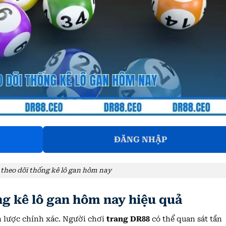
ĐĂNG NHẬP
 theo dõi thống kê lô gan hôm nay
g kê lô gan hôm nay hiệu quả
ến lược chính xác. Người chơi
trang DR88
có thể quan sát tần