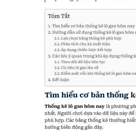
Tóm Tắt
Tìm hiểu cơ bản thống kê lô gan hôm nay
Hướng dẫn sử dụng thống kê lô gan hôm 
Lựa chọn bảng thống kê phù hợp
Phân tích chu kỳ xuất hiện
Áp dụng chiến lược kết hợp
Các lưu ý quan trọng khi áp dụng thống 
Theo dõi dữ liệu liên tục
Ưu tiên lô gan lâu về
Kiểm soát vốn khi thống kê lô gan hôm n
Kết luận
Tìm hiểu cơ bản thống k
Thống kê lô gan hôm nay
là phương phá
nhất. Người chơi dựa vào dữ liệu này để 
phù hợp. Các bảng thống kê thường hiển t
hướng biến động gần đây.