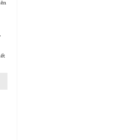
iên
,
kết